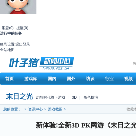
消息
(0)
提醒
(0)
进行中的任务
账号设置
退出登录
全站地图
热
首页
游戏库
国内
国外
访谈
行业
视频
末日之光
幻想时代旗下游戏
|
3D
|
角色扮演
您的位置：
>
资讯中心
>
游戏截图
>
[收藏
新体验!全新3D PK网游《末日之