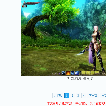
乱武幻境-精灵龙
共4页:
1
2
3
4
下一页
末
本文由叶子猪
游戏资讯
中心首发，仅代表发表