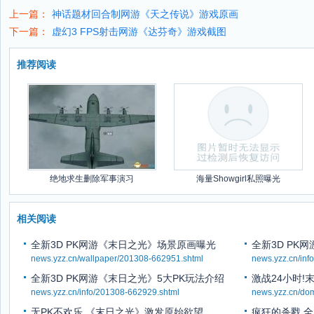
上一篇：
神话题材回合制网游《天之传说》游戏原画
下一篇：
虚幻3 FPS射击网游《达芬奇》游戏截图
推荐阅读
绝地求生删除军事演习
海量Showgirl私照曝光
相关阅读
全新3D PK网游《末日之光》场景原画曝光
全新3D PK
news.yzz.cn/wallpaper/201308-662951.shtml
news.yzz.cn/inf
全新3D PK网游《末日之光》5大PK玩法介绍
激战24小时!
news.yzz.cn/info/201308-662929.shtml
news.yzz.cn/do
无PK不欢乐 《末日之光》激发原始欲望
疯狂的杀戮 全