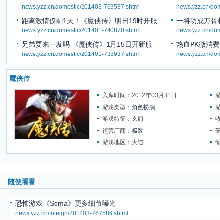
news.yzz.cn/domestic/201403-769537.shtml
news.yzz.cn/do
距离激情仅剩1天！《魔侠传》明日19时开服
一将功成万骨
news.yzz.cn/domestic/201401-740870.shtml
news.yzz.cn/do
兄弟要来一发吗 《魔侠传》1月15日开新服
热血PK微消
news.yzz.cn/domestic/201401-738937.shtml
news.yzz.cn/do
魔侠传
入库时间：2012年03月31日
游戏类型：
角色扮演
游戏特征：
玄幻
运营厂商：
极致
游戏地区：
大陆
随便看看
恐怖游戏《Soma》更多细节曝光
news.yzz.cn/foreign/201403-767586.shtml