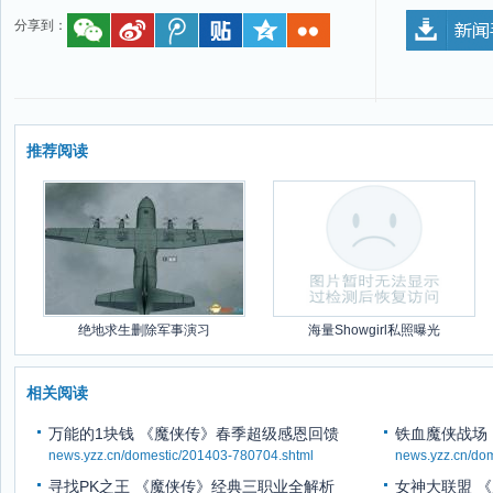
分享到：
推荐阅读
绝地求生删除军事演习
海量Showgirl私照曝光
相关阅读
万能的1块钱 《魔侠传》春季超级感恩回馈
铁血魔侠战场
news.yzz.cn/domestic/201403-780704.shtml
news.yzz.cn/do
寻找PK之王 《魔侠传》经典三职业全解析
女神大联盟 