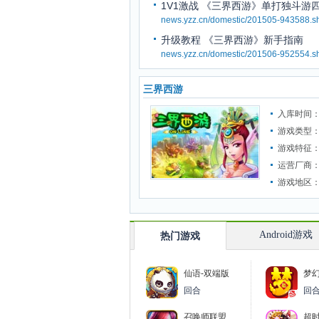
1V1激战 《三界西游》单打独斗游
news.yzz.cn/domestic/201505-943588.s
升级教程 《三界西游》新手指南
news.yzz.cn/domestic/201506-952554.s
三界西游
入库时间：2
游戏类型
游戏特征
运营厂商
游戏地区
Android游戏
热门游戏
仙语-双端版
梦
回合
回
召唤师联盟
超