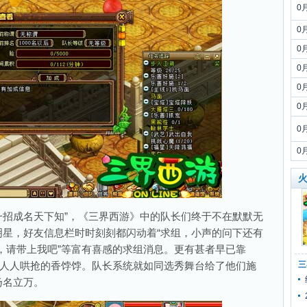
0
0
0
0
0
0
0
0
火
招成名天下知”，《三界西游》中的队长们终于不在默默无
星，好友信息栏时时刻刻都闪动着“求组，小声的问下还有
哥，请带上我吧”等富有喜感的求组消息。更有甚者早已靠
人人哄抢的香饽饽。队长系统就如同选秀舞台给了他们施
三
扬名立万。