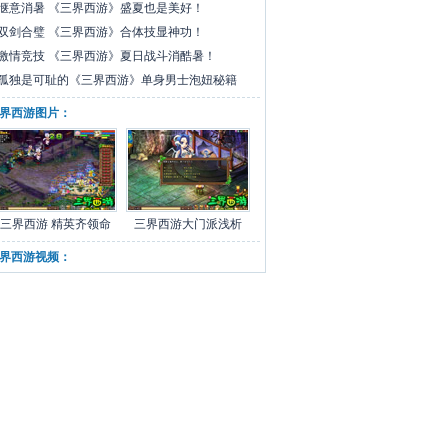
惬意消暑 《三界西游》盛夏也是美好！
领
双剑合璧 《三界西游》合体技显神功！
激情竞技 《三界西游》夏日战斗消酷暑！
领
孤独是可耻的《三界西游》单身男士泡妞秘籍
界西游图片：
三界西游 精英齐领命
三界西游大门派浅析
界西游视频：