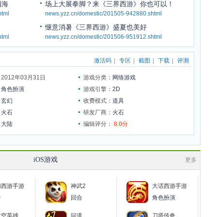
四海
场上大展拳脚？来《三界西游》你也可以！
html
news.yzz.cn/domestic/201505-942880.shtml
惬意消暑《三界西游》盛夏也美好
html
news.yzz.cn/domestic/201506-951912.shtml
激活码
|
专区
|
截图
|
下载
|
评测
012年03月31日
游戏分类：
网络游戏
：
角色扮演
游戏引擎：
2D
：
玄幻
收费模式：
道具
：
火石
研发厂商：
火石
：
大陆
编辑评分：
8.0分
iOS游戏
更多
幻西游手游
神武2
大话西游手游
合
回合
角色扮演
时空英雄
问道
刀塔传奇