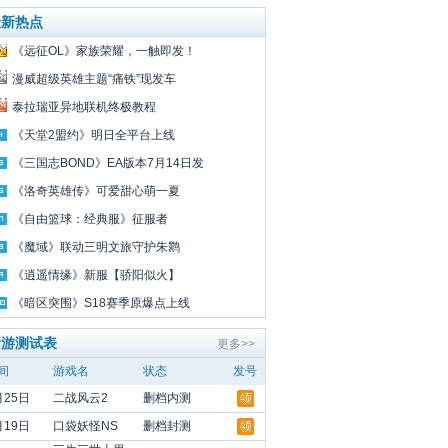
最新热点
《远征OL》家族荣耀，一触即发！
漫威超级英雄主题“痛铁”现发车
泰拉瑞亚异地联机终极教程
《天堂2盟约》明日全平台上线
《三国志BOND》EA版本7月14日发
《洛奇英雄传》可爱甜心萌一夏
《自由篮球：经典服》征服者
《魔域》联动三明文旅守护朱鹮
《逍遥情缘》新服【骄阳似火】
《暗区突围》S18赛季原爆点上线
新游测试表
更多>>
间
游戏名
状态
发号
月25日
二战风云2
删档内测
月19日
口袋妖怪NS
删档封测