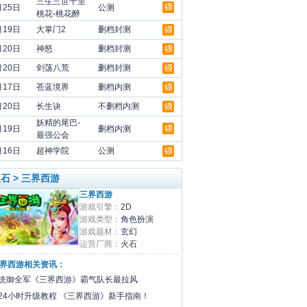
三生三世十里
月25日
公测
桃花-桃花醉
月19日
大掌门2
删档封测
月20日
神怒
删档封测
月20日
剑荡八荒
删档封测
月17日
苍蓝境界
删档内测
月20日
长生诀
不删档内测
妖精的尾巴-
月19日
删档内测
最强公会
月16日
超神学院
公测
领
石 > 三界西游
领
三界西游
游戏引擎：
2D
领
游戏类型：
角色扮演
领
游戏题材：
玄幻
运营厂商：
火石
领
界西游相关资讯：
领
统御全军《三界西游》霸气队长最拉风
领
24小时升级教程 《三界西游》新手指南！
领