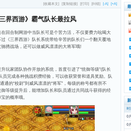
[收藏本文]
[复制链接]
[打印]
[纠错]
[-A]
[+A]
三界西游》霸气队长最拉风
在回合制网游中当队长可是个苦力活，不仅要费力吆喝大
不过《三界西游》队长系统带给辛苦的队长们一个翻天覆地
驰骋战场，还可以做威风凛凛的大将军哦!
玩家团队协作开放的系统，首度引进了“统御等级”(队长
队员完成各种挑战积攒经验，可以收获荣誉和道具奖励。队
普通通的“校尉”到威风凛凛的“将军”，每级的称号都有所不
统御等级提升后，能增加队长和队员通过共同战斗获得的经
掉宝的概率哦。
时
0
0