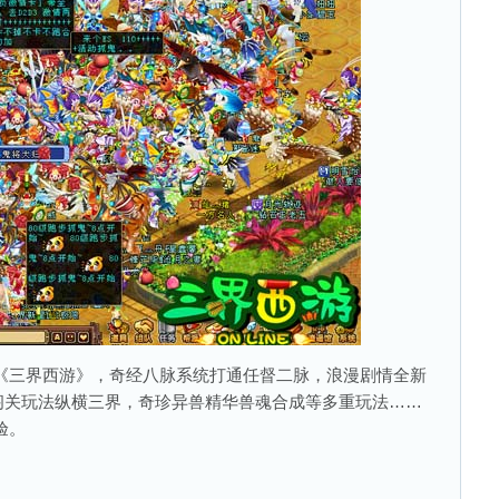
三界西游》，奇经八脉系统打通任督二脉，浪漫剧情全新
闯关玩法纵横三界，奇珍异兽精华兽魂合成等多重玩法……
验。