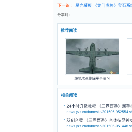
下一篇：
星光璀璨 《龙门虎将》宝石系
分享到：
推荐阅读
绝地求生删除军事演习
相关阅读
24小时升级教程 《三界西游》新手
news.yzz.cn/domestic/201506-952554.s
双剑合璧 《三界西游》合体技显神
news.yzz.cn/domestic/201506-951448.s