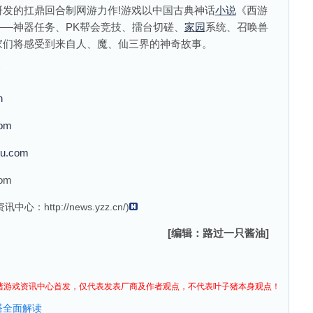
的扛鼎回合制网游力作!游戏以中国古典神话
小说
《西游
—神器任务、PK帮会竞技、擂台切磋、
家园
系统、召唤兽
家们将感受到来自人、魔、仙三界的神奇故事。
n
com
nku.com
om
资讯
中心：
http://news.yzz.cn/
)
[编辑：路过一只酱油]
猪
游戏资讯
中心首发，仅代表发表厂商及作者观点，不代表叶子猪本身观点！
塔全面解读