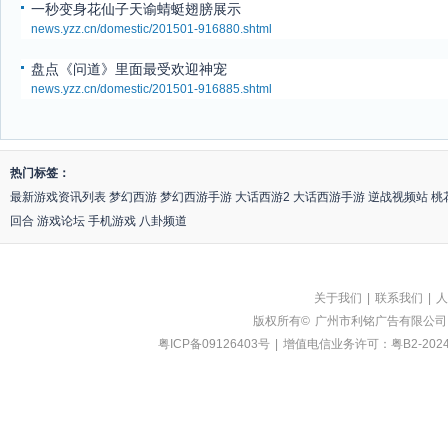
一秒变身花仙子天谕蜻蜓翅膀展示
news.yzz.cn/domestic/201501-916880.shtml
盘点《问道》里面最受欢迎神宠
news.yzz.cn/domestic/201501-916885.shtml
热门标签：
最新游戏资讯列表
梦幻西游
梦幻西游手游
大话西游2
大话西游手游
逆战视频站
桃
回合
游戏论坛
手机游戏
八卦频道
关于我们
|
联系我们
|
人
版权所有©
广州市利铭广告有限公司
粤ICP备09126403号
|
增值电信业务许可：粤B2-2024