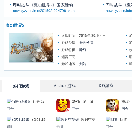
即时战斗《魔幻世界2》国家活动
即时战斗《魔
news.yzz.cn/info/201503-924798.shtml
news.yzz.cn/inf
魔幻世界2
入库时间：2015年03月06日
游戏类型：
角色扮演
游戏特征：
魔幻
运营厂商：
游戏地区：
大陆
Android游戏
iOS游戏
热门游戏
仙语-双
梦幻西游手游
神武2
端版
回合
回合
回合
召唤师联
超时空英
问道
盟
雄
即时
卡牌
回合