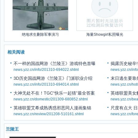
绝地求生删除军事演习
海量Showgirl私照曝光
相关阅读
不一样的国战网游《兰陵王》游戏特色首曝
揭露历史秘辛
news.yzz.cn/info/201310-694022.shtml
news.yzz.cn/inf
3D历史国战网游《兰陵王》门派职业介绍
末日逃生要靠
news.yzz.cn/info/201310-694014.shtml
news.yzz.cn/ho
大神无处不在！TGC“快乐一起猜”最全答案
英雄联盟美女
news.yzz.cn/domestic/201309-680852.shtml
news.yzz.cn/be
英雄联盟艾希成熟诱惑邪恶同人漫画集锦
尺度有点大 
news.yzz.cn/review/201208-510161.shtml
news.yzz.cn/for
兰陵王