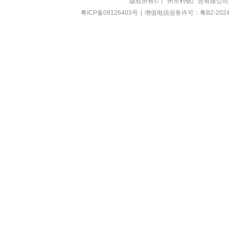
版权所有©
广州市利铭广告有限公司
粤ICP备09126403号
|
增值电信业务许可：粤B2-2024