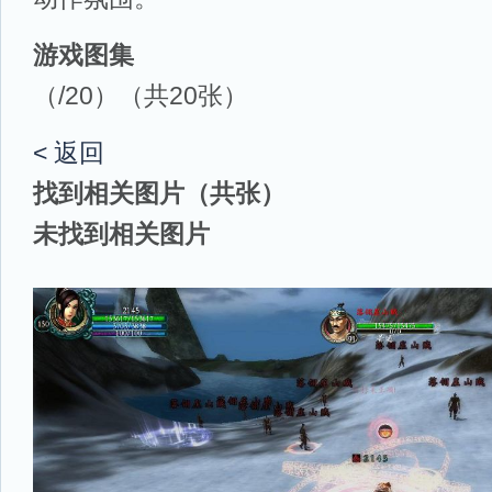
游戏图集
（
/20）
（共
20
张）
< 返回
找到
相关图片
（共
张）
未找到
相关图片