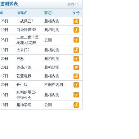
新游测试表
更多>>
间
游戏名
状态
发号
月25日
二战风云2
删档内测
月19日
口袋妖怪NS
删档封测
三生三世十里
月25日
公测
桃花-桃花醉
月19日
大掌门2
删档封测
月20日
神怒
删档封测
月20日
剑荡八荒
删档封测
月17日
苍蓝境界
删档内测
月20日
长生诀
不删档内测
妖精的尾巴-
月19日
删档内测
最强公会
月16日
超神学院
公测
领
领
领