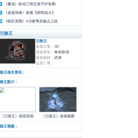
《魔域》联动三明文旅守护朱鹮
《逍遥情缘》新服【骄阳似火】
《暗区突围》S18赛季原爆点上线
 兰陵王
兰陵王
游戏引擎：
3D
游戏类型：
角色扮演
游戏题材：
武侠
运营厂商：
陵王相关资讯：
陵王图片：
《兰陵王》场景原画
《兰陵王》游戏截图
陵王视频：