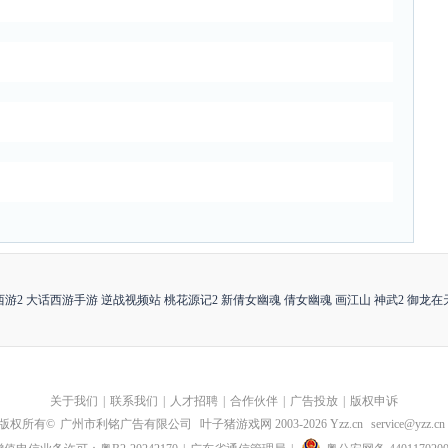
西游2
大话西游手游
逆战视频站
桃花源记2
新倩女幽魂
倩女幽魂
画江山
神武2
御龙在
关于我们
|
联系我们
|
人才招聘
|
合作伙伴
|
广告投放
|
版权申诉
版权所有©
广州市利铭广告有限公司
叶子猪游戏网 2003-
2026
Yzz.cn
service@yzz.cn