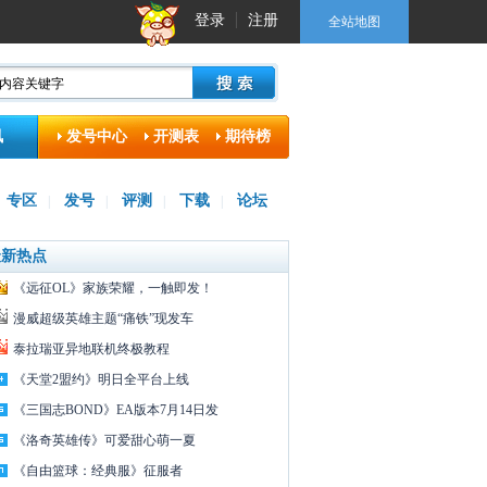
登录
注册
全站地图
讯
发号中心
开测表
期待榜
专区
发号
评测
下载
论坛
|
|
|
|
最新热点
《远征OL》家族荣耀，一触即发！
漫威超级英雄主题“痛铁”现发车
泰拉瑞亚异地联机终极教程
《天堂2盟约》明日全平台上线
《三国志BOND》EA版本7月14日发
《洛奇英雄传》可爱甜心萌一夏
《自由篮球：经典服》征服者