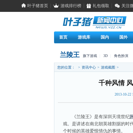
叶子猪首页
游戏排行榜
礼包领取
关注
首页
游戏库
国内
国外
兰陵王
旗下游戏
|
3D
|
角色扮演
您的位置：
>
资讯中心
>
游戏截图
>
千种风情 
2013-10-22 
《兰陵王》是有深圳天境世纪
戏。是讲述在南北朝英雄割据的时
个时候的英雄爱恨情仇的事情。