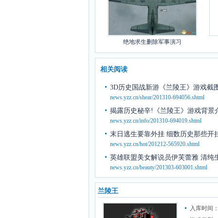
绝地求生删除军事演习
相关阅读
3D历史国战新游《兰陵王》游戏截
news.yzz.cn/shear/201310-694056.shtml
揭露历史秘辛!《兰陵王》游戏背景
news.yzz.cn/info/201310-694019.shtml
末日逃生要靠外挂 细数历史那些开
news.yzz.cn/hot/201212-565920.shtml
英雄联盟美女解说员伊芙蕾雅 清纯
news.yzz.cn/beauty/201303-603001.shtml
兰陵王
入库时间：2