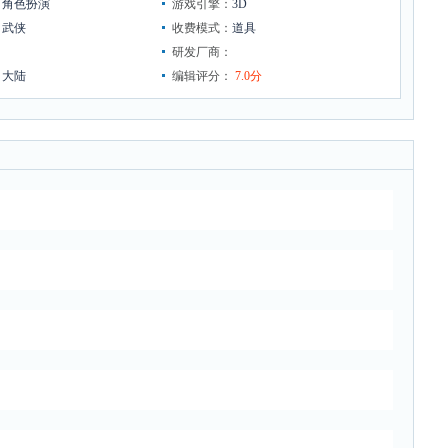
：
角色扮演
游戏引擎：
3D
：
武侠
收费模式：
道具
：
研发厂商：
：
大陆
编辑评分：
7.0分