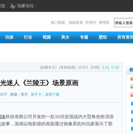
微信
玩家论坛
热门搜索:
游戏美眉
叶周刊
梦塔防
访谈
行业
视频
美女
专题
壁纸
所有资
[收藏本文]
[复制链接]
[打印]
[纠错]
[-A]
[+A]
风光迷人《兰陵王》场景原画
16:37
来源：官方
新手卡
|
游戏下载
网络
科技有限公司开发的一款3D历史国战内大型角色扮演游
代故事，游戏以电影级的画面通过镜像系统向玩家展示了那