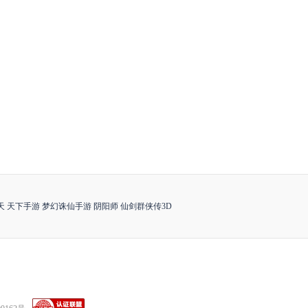
天
天下手游
梦幻诛仙手游
阴阳师
仙剑群侠传3D