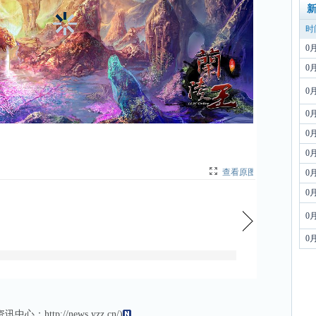
时
0
0
0
0
0
0
查看原图
|
0
0
0
0
资讯
中心：
http://news.yzz.cn/
)