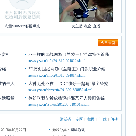
海量Showgirl私照曝光
女主播“私密”直播
今日最新
图赏析
不一样的国战网游《兰陵王》游戏特色首曝
news.yzz.cn/info/201310-694022.shtml
介绍
3D历史国战网游《兰陵王》门派职业介绍
news.yzz.cn/info/201310-694014.shtml
挂的牛人
大神无处不在！TGC“快乐一起猜”最全答案
news.yzz.cn/domestic/201309-680852.shtml
生活照赏
英雄联盟艾希成熟诱惑邪恶同人漫画集锦
news.yzz.cn/review/201208-510161.shtml
激活码
|
专区
|
截图
|
下载
|
评测
013年10月22日
游戏分类：
网络游戏