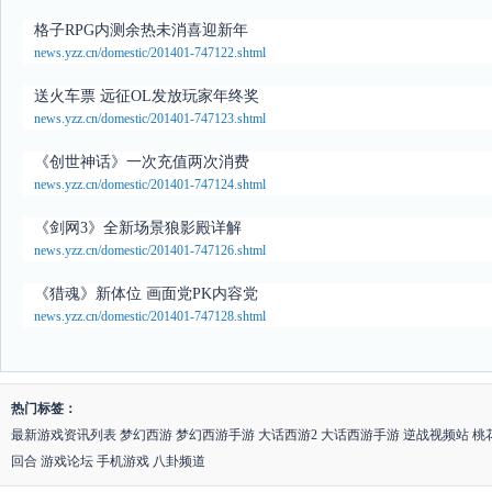
格子RPG内测余热未消喜迎新年
news.yzz.cn/domestic/201401-747122.shtml
送火车票 远征OL发放玩家年终奖
news.yzz.cn/domestic/201401-747123.shtml
《创世神话》一次充值两次消费
news.yzz.cn/domestic/201401-747124.shtml
《剑网3》全新场景狼影殿详解
news.yzz.cn/domestic/201401-747126.shtml
《猎魂》新体位 画面党PK内容党
news.yzz.cn/domestic/201401-747128.shtml
热门标签：
最新游戏资讯列表
梦幻西游
梦幻西游手游
大话西游2
大话西游手游
逆战视频站
桃
回合
游戏论坛
手机游戏
八卦频道