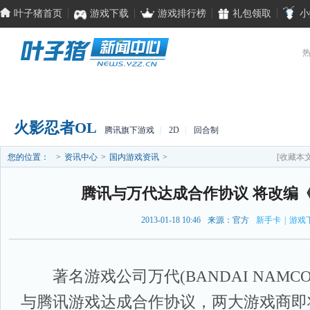
叶子猪首页
游戏下载
游戏排行榜
礼包领取
小
热
首页
游戏库
国内
国外
访谈
行业
视频
火影忍者OL
腾讯旗下游戏
|
2D
|
回合制
您的位置：
>
资讯中心
>
国内游戏资讯
>
[收藏本文
腾讯与万代达成合作协议 将改编
2013-01-18 10:46
来源：官方
新手卡
|
游戏
著名游戏公司万代(BANDAI NAMCO 
与腾讯游戏达成合作协议，两大游戏商即