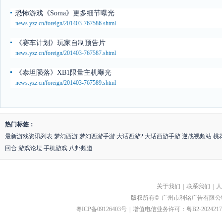
恐怖游戏《Soma》更多细节曝光
news.yzz.cn/foreign/201403-767586.shtml
《赛车计划》玩家自制预告片
news.yzz.cn/foreign/201403-767587.shtml
《泰坦陨落》XB1限量主机曝光
news.yzz.cn/foreign/201403-767589.shtml
热门标签：
最新游戏资讯列表
梦幻西游
梦幻西游手游
大话西游2
大话西游手游
逆战视频站
桃
回合
游戏论坛
手机游戏
八卦频道
关于我们
|
联系我们
|
人
版权所有©
广州市利铭广告有限公
粤ICP备09126403号
|
增值电信业务许可：粤B2-2024217