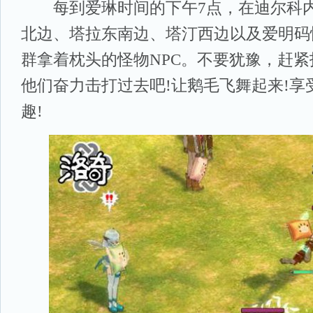
每到爱琳时间的下午7点，在迪尔科内
北边、塔拉东南边、塔汀西边以及爱明码
群拿着枕头的怪物NPC。不要犹豫，赶
他们奋力击打过去吧!让鹅毛飞舞起来!享
趣!