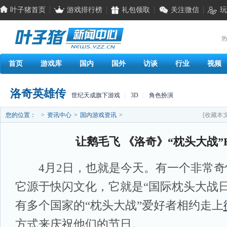
叶子猪首页
游戏排行榜
礼包领取
关注微信
玩
热
首页
游戏库
国内
国外
访谈
行业
视频
洛奇英雄传
世纪天成旗下游戏
|
3D
|
角色扮演
您的位置：
>
资讯中心
>
国内游戏资讯
>
[收藏本文
让鹅毛飞 《洛奇》“枕头大战”H
4月2日，也就是今天。有一个非常奇
它源于快闪文化，它就是“国际枕头大战日
有多个国家的“枕头大战”爱好者相约走上
方式来庆祝他们的节日。