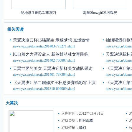
绝地求生删除军事演习
海量Showgirl私照曝光
相关阅读
天翼决凌云杯16强诞生 承载梦想 点燃激情
抽烟喝酒打枪
news.yzz.cn/domestic/201403-773271.shtml
news.yzz.cn/dome
以自然之力湮没敌人 新英雄丛林女帝降临
天翼决迎新杯正
news.yzz.cn/domestic/201402-756807.shtml
news.yzz.cn/dome
天翼世界的美女 天翼决迎新杯美女战队采访
《天翼决》第
news.yzz.cn/domestic/201401-737304.shtml
news.yzz.cn/dome
《天翼决》第二届修罗王杯总决赛精彩将上演
《天翼决》第
news.yzz.cn/domestic/201310-694969.shtml
news.yzz.cn/dome
天翼决
入库时间：2012年03月31日
游戏类型：
即时战略
游戏特征：
魔幻