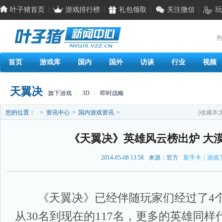
叶子猪首页
游戏排行榜
礼包领取
关注微信
玩
热
首页
游戏库
国内
国外
访谈
行业
视频
天翼决
旗下游戏
|
3D
|
即时战略
您的位置：
>
资讯中心
>
国内游戏资讯
>
[收藏本文
《天翼决》英雄风云榜出炉 大
2014-05-08 13:58
来源：官方
新手卡
|
游戏
《天翼决》已经伴随玩家们经过了4个
从30名到现在的117名，更多的英雄同