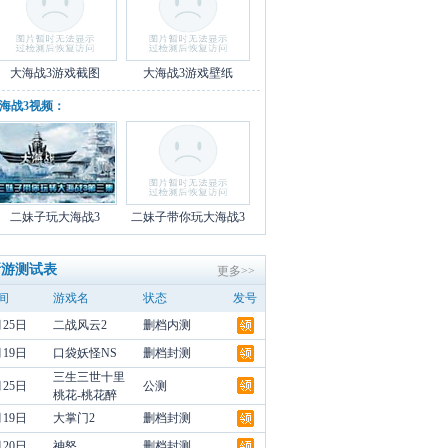
大海战3游戏截图
大海战3游戏壁纸
海战3视频：
二妹子玩大海战3
二妹子带你玩大海战3
新游测试表
更多>>
间
游戏名
状态
发号
月25日
二战风云2
删档内测
月19日
口袋妖怪NS
删档封测
三生三世十里
月25日
公测
桃花-桃花醉
月19日
大掌门2
删档封测
月20日
神怒
删档封测