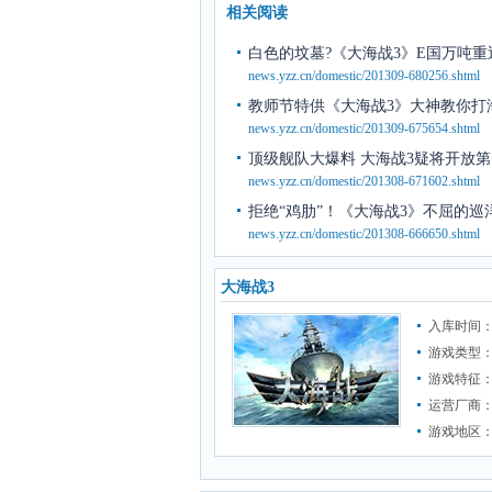
相关阅读
白色的坟墓?《大海战3》E国万吨重
news.yzz.cn/domestic/201309-680256.shtml
教师节特供《大海战3》大神教你打
news.yzz.cn/domestic/201309-675654.shtml
顶级舰队大爆料 大海战3疑将开放
news.yzz.cn/domestic/201308-671602.shtml
拒绝“鸡肋”！《大海战3》不屈的巡
news.yzz.cn/domestic/201308-666650.shtml
大海战3
入库时间：2
游戏类型
游戏特征
运营厂商
游戏地区