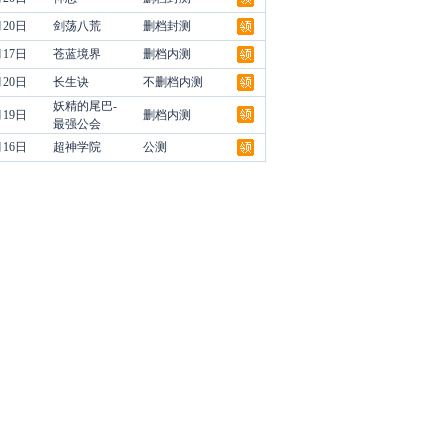
月20日
剑荡八荒
删档封测
月17日
苍蓝境界
删档内测
月20日
长生诀
不删档内测
妖精的尾巴-
月19日
删档内测
最强公会
月16日
超神学院
公测
领
领
领
领
领
领
领
领
领
领