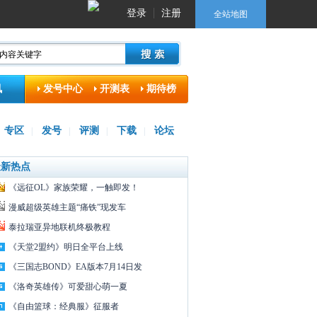
登录
注册
全站地图
讯
发号中心
开测表
期待榜
专区
发号
评测
下载
论坛
|
|
|
|
最新热点
《远征OL》家族荣耀，一触即发！
漫威超级英雄主题“痛铁”现发车
泰拉瑞亚异地联机终极教程
《天堂2盟约》明日全平台上线
《三国志BOND》EA版本7月14日发
《洛奇英雄传》可爱甜心萌一夏
《自由篮球：经典服》征服者