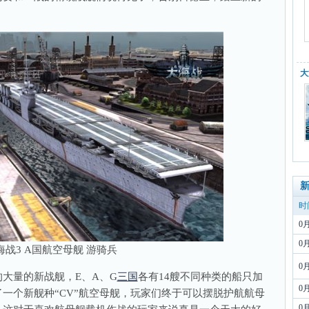
大
时
0
0
海战3 A国航空母舰 游骑兵
0
量的新战舰，E、A、G
三国
各有14艘不同种类的船只加
0
一个新舰种“CV”航空母舰，玩家们终于可以摆脱护航航母
0