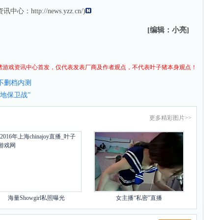
资讯
中心：
http://news.yzz.cn/
)
[编辑：小亮]
猪
游戏资讯
中心首发，仅代表发表厂商及作者观点，不代表叶子猪本身观点！
不删档内测
地保卫战”
更多
精彩图片
>>
海量Showgirl私照曝光
女主播“私密”直播