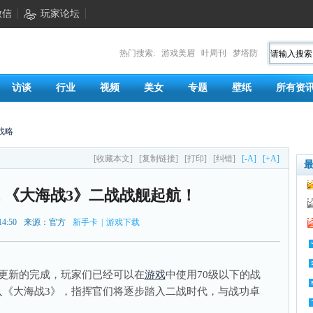
微信
玩家论坛
热门搜索:
游戏美眉
叶周刊
梦塔防
访谈
行业
视频
美女
专题
壁纸
所有资
战略
[收藏本文]
[复制链接]
[打印]
[纠错]
[-A]
[+A]
 《大海战3》二战战舰起航！
14:50
来源：官方
新手卡
|
游戏下载
更新的完成，玩家们已经可以在
游戏
中使用70级以下的战
入《大海战3》，指挥官们将逐步踏入二战时代，与战功卓