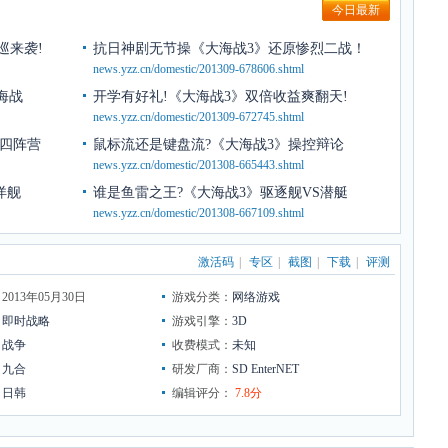
今日最新
巡来袭!
抗日神剧无节操《大海战3》还原惨烈二战！
news.yzz.cn/domestic/201309-678606.shtml
海战
开学有好礼!《大海战3》双倍收益爽翻天!
news.yzz.cn/domestic/201309-672745.shtml
第四阵营
鼠标流还是键盘流?《大海战3》操控辩论
news.yzz.cn/domestic/201308-665443.shtml
洋舰
谁是鱼雷之王?《大海战3》驱逐舰VS潜艇
news.yzz.cn/domestic/201308-667109.shtml
激活码
|
专区
|
截图
|
下载
|
评测
013年05月30日
游戏分类：
网络游戏
：
即时战略
游戏引擎：
3D
：
战争
收费模式：
未知
：
九合
研发厂商：
SD EnterNET
：
日韩
编辑评分：
7.8分