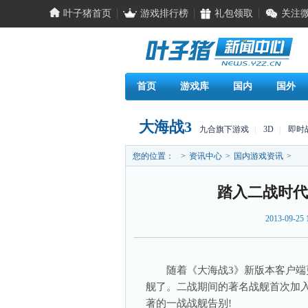
叶子猪首页
游戏排行榜
礼包领取
关注
首页
游戏库
国内
国外
大海战3
九合旗下游戏
|
3D
|
即时
您的位置：
>
资讯中心
>
国内游戏资讯
>
踏入二战时代
2013-09-25 
随着《大海战3》新版本客户端
舰了。二战期间的著名战舰首次加
著的一战战舰告别!