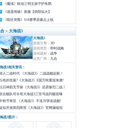
《魔域》联动三明文旅守护朱鹮
《逍遥情缘》新服【骄阳似火】
《暗区突围》S18赛季原爆点上线
合 > 大海战3
大海战3
游戏引擎：
3D
游戏类型：
即时战略
游戏题材：
战争
运营厂商：
九合
海战3相关资讯：
踏入二战时代 《大海战3》二战战舰起航！
白色的坟墓?《大海战3》E国万吨重巡来袭!
抗日神剧无节操《大海战3》还原惨烈二战！
联合舰队司令塔大海战3三笠号战列舰首曝
中秋节将至 《大海战3》不送月饼送战舰!
疑似开放第四阵营《大海战3》官网漏端倪
海战3图片：