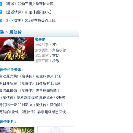
《魔域》联动三明文旅守护朱鹮
《逍遥情缘》新服【骄阳似火】
《暗区突围》S18赛季原爆点上线
致 > 魔侠传
魔侠传
游戏引擎：
2D
游戏类型：
角色扮演
游戏题材：
玄幻
运营厂商：
极致
侠传相关资讯：
劳动最光荣!《魔侠传》帮主叫你来干活
明日开新服 《魔侠传》致敬所有上班族
最强战最强 《魔侠传》阵营称霸攻略！
《魔侠传》随机副本模式 真正原创PK升级
哥们喝一壶 2014新游《魔侠传》酒仙降世
万能的1块钱 《魔侠传》春季超级感恩回馈
侠传图片：