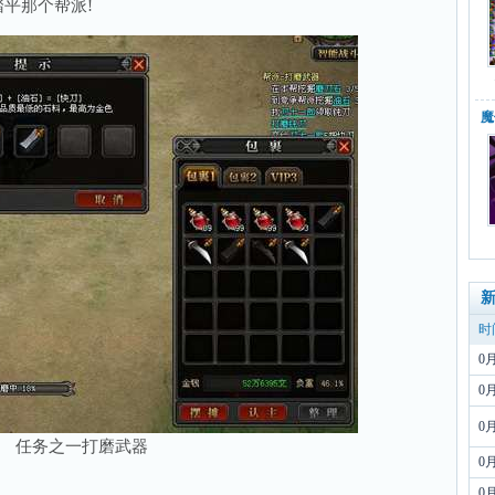
平那个帮派!
魔
时
0
0
0
任务之一打磨武器
0
0