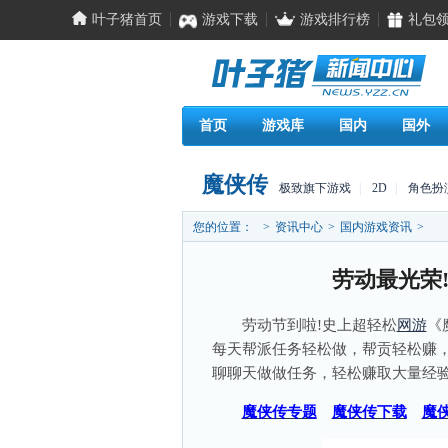
叶子猪首页
游戏下载
游戏排行榜
礼包
首页
游戏库
国内
国外
魔侠传
极致旗下游戏
|
2D
|
角色扮
您的位置：
>
资讯中心
>
国内游戏资讯
>
劳动最光荣
劳动节到啦!史上超轻松
网游
《
每天帮派任务轻松做，帮贡轻松赚
聊聊天做做任务，轻松赚取大量经验
魔侠传专题
魔侠传下载
魔