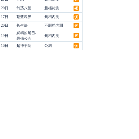
月20日
剑荡八荒
删档封测
月17日
苍蓝境界
删档内测
月20日
长生诀
不删档内测
妖精的尾巴-
月19日
删档内测
最强公会
月16日
超神学院
公测
领
领
领
领
领
领
领
领
领
领