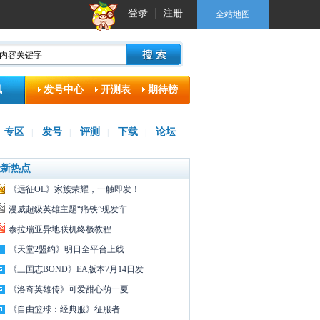
登录
注册
全站地图
讯
发号中心
开测表
期待榜
专区
发号
评测
下载
论坛
|
|
|
|
最新热点
《远征OL》家族荣耀，一触即发！
漫威超级英雄主题“痛铁”现发车
泰拉瑞亚异地联机终极教程
《天堂2盟约》明日全平台上线
《三国志BOND》EA版本7月14日发
《洛奇英雄传》可爱甜心萌一夏
《自由篮球：经典服》征服者