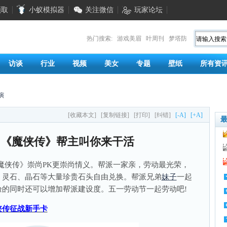
领取
小蚁模拟器
关注微信
玩家论坛
热门搜索:
游戏美眉
叶周刊
梦塔防
访谈
行业
视频
美女
专题
壁纸
所有资
演
[收藏本文]
[复制链接]
[打印]
[纠错]
[-A]
[+A]
!《魔侠传》帮主叫你来干活
魔侠传》崇尚PK更崇尚情义。帮派一家亲，劳动最光荣，
，灵石、晶石等大量珍贵石头自由兑换。帮派兄弟
妹子
一起
的同时还可以增加帮派建设度。五一劳动节一起劳动吧!
侠传征战新手卡