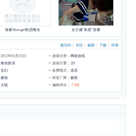
海量Showgirl私照曝光
女主播“私密”直播
激活码
|
专区
|
截图
|
下载
|
评测
012年03月31日
游戏分类：
网络游戏
：
角色扮演
游戏引擎：
2D
：
玄幻
收费模式：
道具
：
极致
研发厂商：
极致
：
大陆
编辑评分：
7.5分