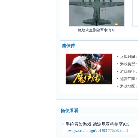
绝地求生删除军事演习
魔侠传
入库时间：2
游戏类型
游戏特征
运营厂商
游戏地区
随便看看
手绘冒险游戏 德波尼亚移植至iOS
news.yzz.cn/foreign/201403-776739.shtml