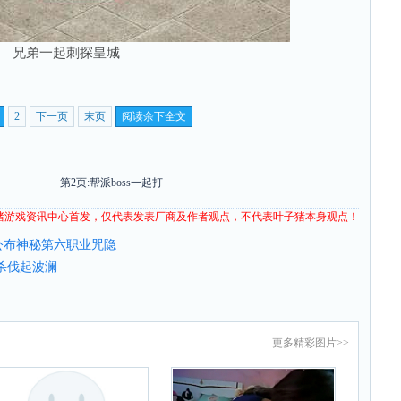
兄弟一起刺探皇城
2
下一页
末页
阅读余下全文
第2页:帮派boss一起打
猪
游戏资讯
中心首发，仅代表发表厂商及作者观点，不代表叶子猪本身观点！
公布神秘第六职业咒隐
杀伐起波澜
更多
精彩图片
>>