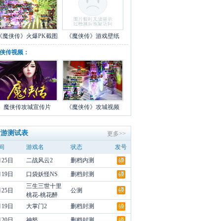
《魔侠传》火爆PK截图
《魔侠传》游戏壁纸
侠传视频：
魔侠传攻城宣传片
《魔侠传》攻城视频
新游测试表
更多>>
间
游戏名
状态
发号
月25日
二战风云2
删档内测
月19日
口袋妖怪NS
删档封测
三生三世十里
月25日
公测
桃花-桃花醉
月19日
大掌门2
删档封测
月20日
神怒
删档封测