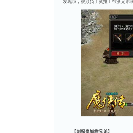
发现哦，被欺负了就拉上帮派兄弟踏
【刺探皇城靠兄弟】