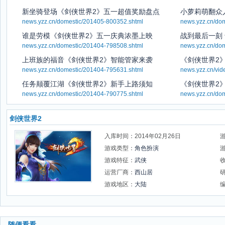
新坐骑登场《剑侠世界2》五一超值奖励盘点
小萝莉萌翻众
news.yzz.cn/domestic/201405-800352.shtml
news.yzz.cn/do
谁是劳模《剑侠世界2》五一庆典浓墨上映
战到最后一刻
news.yzz.cn/domestic/201404-798508.shtml
news.yzz.cn/do
上班族的福音《剑侠世界2》智能管家来袭
《剑侠世界2
news.yzz.cn/domestic/201404-795631.shtml
news.yzz.cn/vi
任务颠覆江湖《剑侠世界2》新手上路须知
《剑侠世界2
news.yzz.cn/domestic/201404-790775.shtml
news.yzz.cn/do
剑侠世界2
入库时间：2014年02月26日
游戏类型：
角色扮演
游戏特征：
武侠
运营厂商：
西山居
游戏地区：
大陆
随便看看