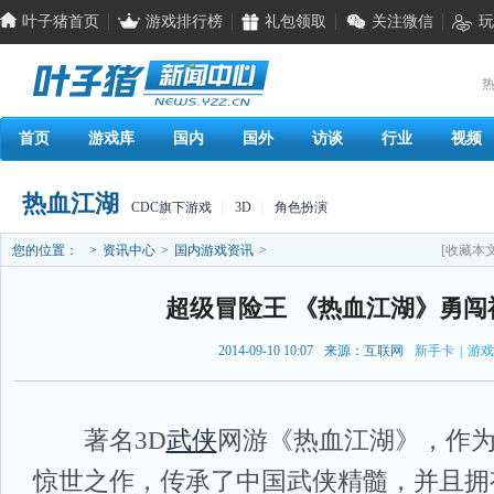
叶子猪首页
游戏排行榜
礼包领取
关注微信
玩
热
首页
游戏库
国内
国外
访谈
行业
视频
热血江湖
CDC旗下游戏
|
3D
|
角色扮演
您的位置：
>
资讯中心
>
国内游戏资讯
>
[收藏本文
超级冒险王 《热血江湖》勇闯
2014-09-10 10:07
来源：互联网
新手卡
|
游戏
著名3D
武侠
网游《热血江湖》，作为
惊世之作，传承了中国武侠精髓，并且拥