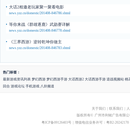
大话2相邀老玩家聚一聚看电影
news.yzz.cn/domestic/201408-846786.shtml
等你来战《群雄逐鹿》武勋赛详解
news.yzz.cn/domestic/201408-846778.shtml
《三界西游》逆转乾坤你做主
news.yzz.cn/domestic/201408-846783.shtml
热门标签：
最新游戏资讯列表
梦幻西游
梦幻西游手游
大话西游2
大话西游手游
逆战视频站
桃
回合
游戏论坛
手机游戏
八卦频道
关于我们
|
联系我们
|
人
版权所有©
广州市利铭广告有限公
粤ICP备09126403号
|
增值电信业务许可：粤B2-20242170