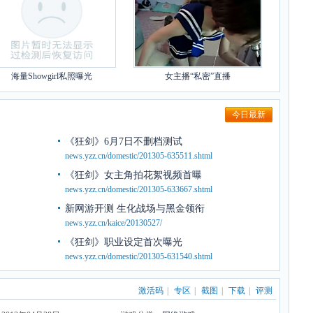
海量Showgirl私照曝光
女主播“私密”直播
今日最新
《狂剑》6月7日不删档测试
news.yzz.cn/domestic/201305-635511.shtml
《狂剑》女主角拍花絮视频首曝
news.yzz.cn/domestic/201305-633667.shtml
新网游开测 生化战场与黑金领衔
news.yzz.cn/kaice/20130527/
《狂剑》职业设定首次曝光
news.yzz.cn/domestic/201305-631540.shtml
激活码
|
专区
|
截图
|
下载
|
评测