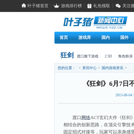
叶子猪首页
游戏排行榜
礼包领取
关注
首页
游戏库
国内
国外
狂剑
渡口旗下游戏
|
2.5D
|
角色扮演
您的位置：
>
资讯中心
>
国内游戏资讯
>
《狂剑》6月7日
2013-06-04 
渡口
网络
ACT玄幻大作《狂剑
相结合的创新思路，在顶尖引擎技术
固定招式对接等，玩家可以亲身感