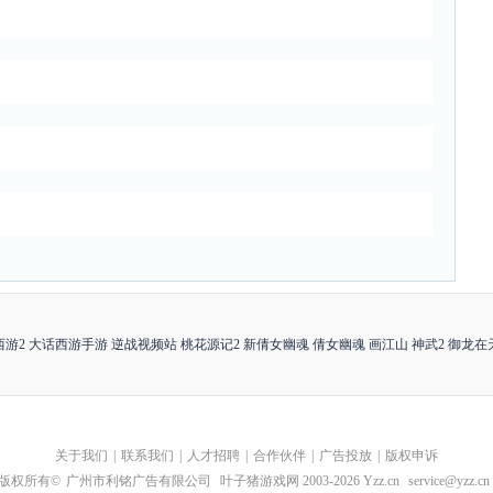
西游2
大话西游手游
逆战视频站
桃花源记2
新倩女幽魂
倩女幽魂
画江山
神武2
御龙在
关于我们
|
联系我们
|
人才招聘
|
合作伙伴
|
广告投放
|
版权申诉
版权所有©
广州市利铭广告有限公司
叶子猪游戏网 2003-
2026
Yzz.cn
service@yzz.cn