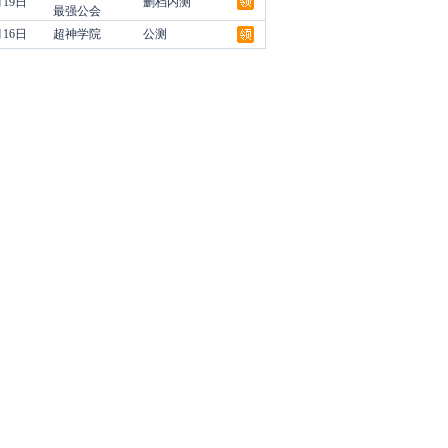
月19日
删档内测
最强公会
月16日
超神学院
公测
领
领
领
领
领
领
领
领
领
领