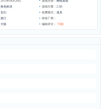
013年04月28日
游戏分类：
网络游戏
：
角色扮演
游戏引擎：
2.5D
：
玄幻
收费模式：
道具
：
渡口
研发厂商：
：
大陆
编辑评分：
7.0分