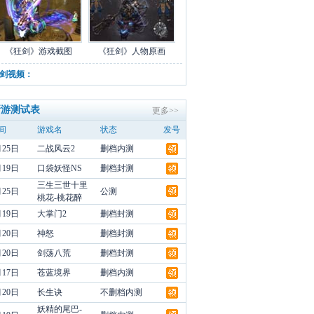
《狂剑》游戏截图
《狂剑》人物原画
剑视频：
新游测试表
更多>>
间
游戏名
状态
发号
月25日
二战风云2
删档内测
月19日
口袋妖怪NS
删档封测
三生三世十里
月25日
公测
桃花-桃花醉
月19日
大掌门2
删档封测
月20日
神怒
删档封测
月20日
剑荡八荒
删档封测
月17日
苍蓝境界
删档内测
月20日
长生诀
不删档内测
妖精的尾巴-