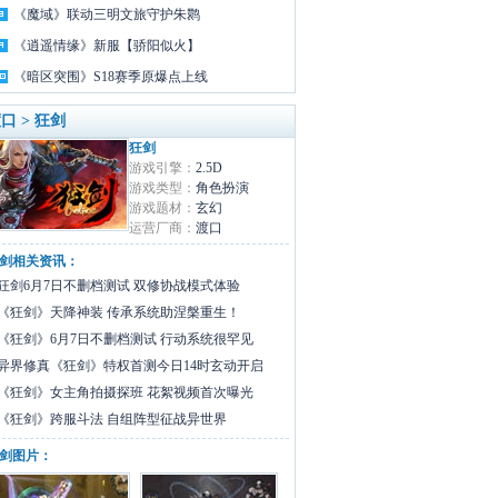
《魔域》联动三明文旅守护朱鹮
《逍遥情缘》新服【骄阳似火】
《暗区突围》S18赛季原爆点上线
口 > 狂剑
狂剑
游戏引擎：
2.5D
游戏类型：
角色扮演
游戏题材：
玄幻
运营厂商：
渡口
剑相关资讯：
狂剑6月7日不删档测试 双修协战模式体验
《狂剑》天降神装 传承系统助涅槃重生！
《狂剑》6月7日不删档测试 行动系统很罕见
异界修真《狂剑》特权首测今日14时玄动开启
《狂剑》女主角拍摄探班 花絮视频首次曝光
《狂剑》跨服斗法 自组阵型征战异世界
剑图片：