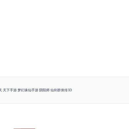
天
天下手游
梦幻诛仙手游
阴阳师
仙剑群侠传3D