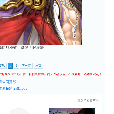
修协战模式，迸发无限潜能
2页:
1
2
下一页
末页
猪
游戏资讯
中心首发，仅代表发表厂商及作者观点，不代表叶子猪本身观点！
赛全面开战
本周精彩团战Top5
更多
精彩图片
>>