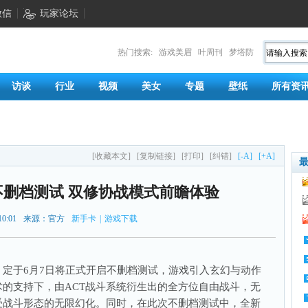
微信
玩家论坛
热门搜索:
游戏美眉
叶周刊
梦塔防
访谈
行业
视频
美女
专题
壁纸
所有资
[收藏本文]
[复制链接]
[打印]
[纠错]
[-A]
[+A]
不删档测试 双修协战模式前瞻体验
10:01
来源：官方
新手卡
|
游戏下载
》定于6月7日将正式开启不删档测试，游戏引入玄幻与动作
的支持下，由ACT战斗系统衍生出的全方位自由战斗，无
受战斗形态的无限幻化。同时，在此次不删档测试中，全新