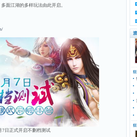
，多面江湖的多样玩法由此开启。
n/
渡
狂
狂
月7日正式开启不删档测试