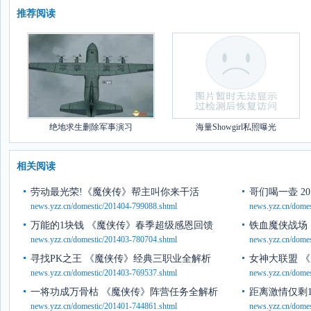
推荐阅读
绝地求生删除军事演习
海量Showgirl私照曝光
相关阅读
劳动最光荣!《魔侠传》帮主叫你来干活
哥们喝一壶 2
news.yzz.cn/domestic/201404-799088.shtml
news.yzz.cn/dome
万能的1块钱 《魔侠传》春季超级感恩回馈
铁血魔侠战场
news.yzz.cn/domestic/201403-780704.shtml
news.yzz.cn/dome
寻找PK之王 《魔侠传》经典三职业全解析
女神大联盟 
news.yzz.cn/domestic/201403-769537.shtml
news.yzz.cn/dome
一将功成万骨枯 《魔侠传》阵营任务全解析
距离激情仅剩
news.yzz.cn/domestic/201401-744861.shtml
news.yzz.cn/dome