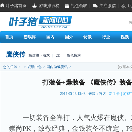
叶子猪首页
游戏排行榜
礼包领取
关注微信
玩
热
首页
游戏库
国内
国外
访谈
行业
视频
魔侠传
极致旗下游戏
|
2D
|
角色扮演
您的位置：
>
资讯中心
>
国内游戏资讯
>
[收藏本文
打装备+爆装备 《魔侠传》装
2014-05-13 15:43
来源：官方
新手卡
|
游戏
一切装备全靠打，人气火爆在魔侠。2
崇尚PK，致敬经典，金钱装备不绑定，P